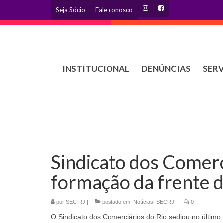
Seja Sócio
Fale conosco
INSTITUCIONAL
DENÚNCIAS
SER
Sindicato dos Comerc
formação da frente d
por
SEC RJ
|
postado em:
Notícias
,
SECRJ
|
0
O Sindicato dos Comerciários do Rio sediou no último