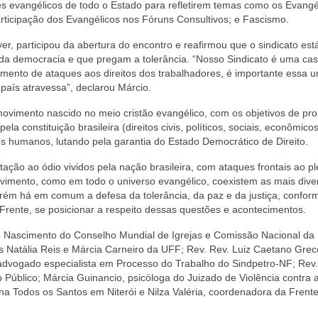
res evangélicos de todo o Estado para refletirem temas como os Evangé
rticipação dos Evangélicos nos Fóruns Consultivos; e Fascismo.
er, participou da abertura do encontro e reafirmou que o sindicato est
 da democracia e que pregam a tolerância. “Nosso Sindicato é uma cas
ento de ataques aos direitos dos trabalhadores, é importante essa u
o país atravessa”, declarou Márcio.
movimento nascido no meio cristão evangélico, com os objetivos de pr
ela constituição brasileira (direitos civis, políticos, sociais, econômicos
eitos humanos, lutando pela garantia do Estado Democrático de Direito.
ção ao ódio vividos pela nação brasileira, com ataques frontais ao p
imento, como em todo o universo evangélico, coexistem as mais dive
 porém há em comum a defesa da tolerância, da paz e da justiça, confor
 Frente, se posicionar a respeito dessas questões e acontecimentos.
 Nascimento do Conselho Mundial de Igrejas e Comissão Nacional da
s Natália Reis e Márcia Carneiro da UFF; Rev. Rev. Luiz Caetano Grec
 advogado especialista em Processo do Trabalho do Sindpetro-NF; Rev.
Público; Márcia Guinancio, psicóloga do Juizado de Violência contra 
ana Todos os Santos em Niterói e Nilza Valéria, coordenadora da Frente