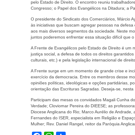
pelo Estado de Direito. O encontro reuniu trabalhado
Congresso; o Papel dos Evangélicos na Ditadura; a Pa
O presidente do Sindicato dos Comerciários, Márcio Ay
às iniciativas que buscam agregar pessoas na defesa
aos mais diversos segmentos da sociedade. Neste mom
juntos poderemos enfrentar essa situação difícil que 
A Frente de Evangélicos pelo Estado de Direito é um 
justiça social, a defesa de todos os direitos garantidos p
culturais, etc.) e pela legislação internacional de dir
A Frente surge em um momento de grande crise e incita
exercício da democracia. E
ntre os membros desse mov
opiniões políticas, ideológicas e opções partidárias,
orientação das Escrituras Sagradas. Deseja-se, nesta
Participam das mesas os convidados Magali Cunha do
Verdade; Cloviomar Pereira do DIEESE; as professora
Diocese Anglicana do Rio; Marco Aurélio de Andrade,
Fernandes do ISER, especialista em Religião e Espaço 
Mulher; Rev. Daniel Rangel, reitor da Paróquia Anglic