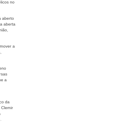
licos no
á aberto
a aberta
nião,
omover a
,
leno
rsas
me a
co da
 Clemir
a
.