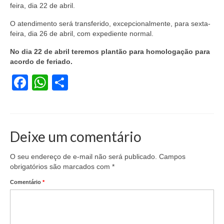
feira, dia 22 de abril.
Coletivo Margaridas
O atendimento será transferido, excepcionalmente, para sexta-
Coletivo de Igualdade Racial
feira, dia 26 de abril, com expediente normal.
No dia 22 de abril teremos plantão para homologação para
DENÚNCIAS
acordo de feriado.
SERVIÇOS
Facebook
WhatsApp
Share
Acordos e convenções
Cadastro de empresa
Deixe um comentário
Homologações
Jurídico
O seu endereço de e-mail não será publicado.
Campos
obrigatórios são marcados com
*
Declarações
Comentário
*
Saúde
Aplicativo Comerciários RJ