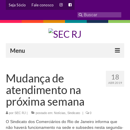
Seja Sócio
Fale conosco
Menu
INSTITUCIONAL
Mudança de
18
Eleição 2024 – Comissão Eleitoral
ABR 2019
atendimento na
Histórico
próxima semana
Diretoria
por
SEC RJ
Estatuto
|
postado em:
Notícias
,
Sindicato
|
0
O Sindicato dos Comerciários do Rio de Janeiro informa que
Atendimentos
não haverá funcionamento na sede e subsedes nesta segunda-