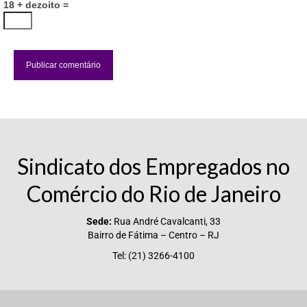
18 + dezoito =
Vídeos
Publicações
Editais
Links Úteis
Perguntas frequentes
Sindicato dos Empregados no
EMPRESAS
Comércio do Rio de Janeiro
Boletos
Seja um conveniado
Sede:
Rua André Cavalcanti, 33
Bairro de Fátima – Centro – RJ
COMUNICAÇÃO
Tel: (21) 3266-4100
PESQUISA 6×1