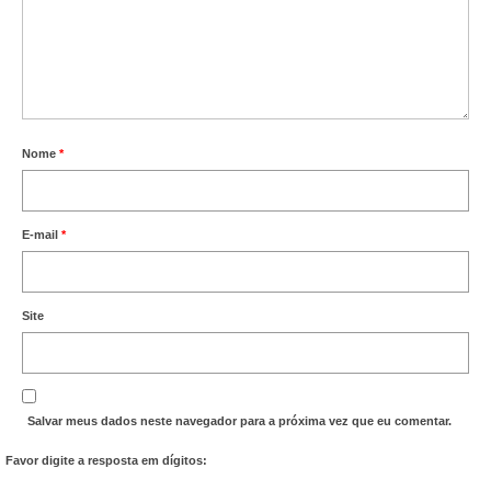
Acordo de Feriado para Empresas
CIPA
BENEFÍCIOS
Nome
*
Sede social
Colônia de férias
E-mail
*
Refeitórios
Convênios
Site
Dependentes
Benefício Social Familiar
Salvar meus dados neste navegador para a próxima vez que eu comentar.
FIQUE POR DENTRO
Favor digite a resposta em dígitos:
Notícias