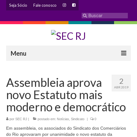
Seja Sócio
Fale conosco
Menu
INSTITUCIONAL
Assembleia aprova
2
Eleição 2024 – Comissão Eleitoral
ABR 2019
novo Estatuto mais
Histórico
moderno e democrático
Diretoria
por
SEC RJ
Estatuto
|
postado em:
Notícias
,
Sindicato
|
0
Em assembleia, os associados do Sindicato dos Comerciários
Atendimentos
do Rio aprovaram por unanimidade o novo estatuto da