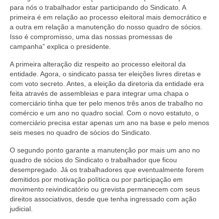
para nós o trabalhador estar participando do Sindicato. A
Vídeos
primeira é em relação ao processo eleitoral mais democrático e
a outra em relação a manutenção do nosso quadro de sócios.
Publicações
Isso é compromisso, uma das nossas promessas de
campanha” explica o presidente.
Editais
A primeira alteração diz respeito ao processo eleitoral da
entidade. Agora, o sindicato passa ter eleições livres diretas e
Links Úteis
com voto secreto. Antes, a eleição da diretoria da entidade era
feita através de assembleias e para integrar uma chapa o
Perguntas frequentes
comerciário tinha que ter pelo menos três anos de trabalho no
comércio e um ano no quadro social. Com o novo estatuto, o
EMPRESAS
comerciário precisa estar apenas um ano na base e pelo menos
seis meses no quadro de sócios do Sindicato.
Boletos
O segundo ponto garante a manutenção por mais um ano no
Seja um conveniado
quadro de sócios do Sindicato o trabalhador que ficou
desempregado. Já os trabalhadores que eventualmente forem
COMUNICAÇÃO
demitidos por motivação política ou por participação em
movimento reivindicatório ou grevista permanecem com seus
PESQUISA 6×1
direitos associativos, desde que tenha ingressado com ação
judicial.