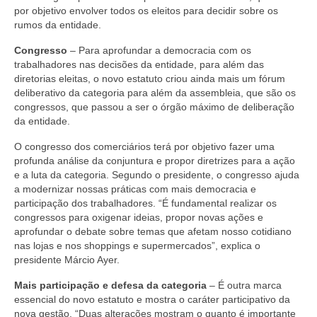
por objetivo envolver todos os eleitos para decidir sobre os
Acordo de Feriado para Empresas
rumos da entidade.
CIPA
Congresso
– Para aprofundar a democracia com os
trabalhadores nas decisões da entidade, para além das
BENEFÍCIOS
diretorias eleitas, o novo estatuto criou ainda mais um fórum
deliberativo da categoria para além da assembleia, que são os
congressos, que passou a ser o órgão máximo de deliberação
Sede social
da entidade.
Colônia de férias
O congresso dos comerciários terá por objetivo fazer uma
profunda análise da conjuntura e propor diretrizes para a ação
Refeitórios
e a luta da categoria. Segundo o presidente, o congresso ajuda
a modernizar nossas práticas com mais democracia e
Convênios
participação dos trabalhadores. “É fundamental realizar os
congressos para oxigenar ideias, propor novas ações e
Dependentes
aprofundar o debate sobre temas que afetam nosso cotidiano
nas lojas e nos shoppings e supermercados”, explica o
Benefício Social Familiar
presidente Márcio Ayer.
FIQUE POR DENTRO
Mais participação e defesa da categoria
– É outra marca
essencial do novo estatuto e mostra o caráter participativo da
Notícias
nova gestão. “Duas alterações mostram o quanto é importante