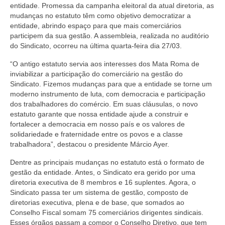
entidade. Promessa da campanha eleitoral da atual diretoria, as
Coletivo Margaridas
mudanças no estatuto têm como objetivo democratizar a
entidade, abrindo espaço para que mais comerciários
Coletivo de Igualdade Racial
participem da sua gestão. A assembleia, realizada no auditório
do Sindicato, ocorreu na última quarta-feira dia 27/03.
DENÚNCIAS
“O antigo estatuto servia aos interesses dos Mata Roma de
inviabilizar a participação do comerciário na gestão do
SERVIÇOS
Sindicato. Fizemos mudanças para que a entidade se torne um
moderno instrumento de luta, com democracia e participação
Acordos e convenções
dos trabalhadores do comércio. Em suas cláusulas, o novo
estatuto garante que nossa entidade ajude a construir e
Cadastro de empresa
fortalecer a democracia em nosso país e os valores de
solidariedade e fraternidade entre os povos e a classe
Homologações
trabalhadora”, destacou o presidente Márcio Ayer.
Jurídico
Dentre as principais mudanças no estatuto está o formato de
gestão da entidade. Antes, o Sindicato era gerido por uma
Declarações
diretoria executiva de 8 membros e 16 suplentes. Agora, o
Sindicato passa ter um sistema de gestão, composto de
Saúde
diretorias executiva, plena e de base, que somados ao
Conselho Fiscal somam 75 comerciários dirigentes sindicais.
Aplicativo Comerciários RJ
Esses órgãos passam a compor o Conselho Diretivo, que tem