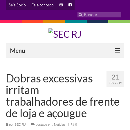
Seja Sócio
Fale conosco
Menu
INSTITUCIONAL
Dobras excessivas
21
Eleição 2024 – Comissão Eleitoral
FEV 2019
irritam
Histórico
trabalhadores de frente
Diretoria
de loja e açougue
Estatuto
por
SEC RJ
|
postado em:
Notícias
|
0
Atendimentos