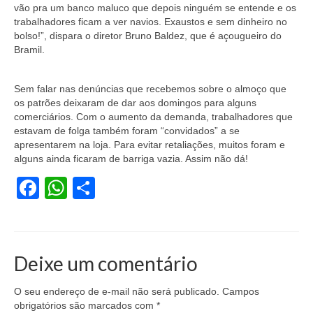
vão pra um banco maluco que depois ninguém se entende e os
trabalhadores ficam a ver navios. Exaustos e sem dinheiro no
Vídeos
bolso!”, dispara o diretor Bruno Baldez, que é açougueiro do
Bramil.
Publicações
Editais
Sem falar nas denúncias que recebemos sobre o almoço que
os patrões deixaram de dar aos domingos para alguns
Links Úteis
comerciários. Com o aumento da demanda, trabalhadores que
estavam de folga também foram “convidados” a se
Perguntas frequentes
apresentarem na loja. Para evitar retaliações, muitos foram e
alguns ainda ficaram de barriga vazia. Assim não dá!
EMPRESAS
Facebook
WhatsApp
Share
Boletos
Seja um conveniado
COMUNICAÇÃO
Deixe um comentário
PESQUISA 6×1
O seu endereço de e-mail não será publicado.
Campos
obrigatórios são marcados com
*