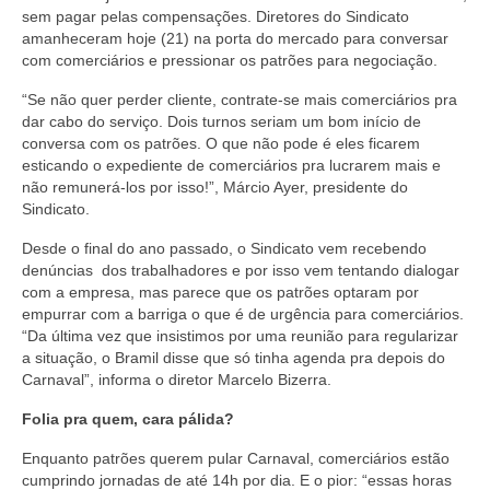
sem pagar pelas compensações. Diretores do Sindicato
Acordo de Feriado para Empresas
amanheceram hoje (21) na porta do mercado para conversar
com comerciários e pressionar os patrões para negociação.
CIPA
“Se não quer perder cliente, contrate-se mais comerciários pra
BENEFÍCIOS
dar cabo do serviço. Dois turnos seriam um bom início de
conversa com os patrões. O que não pode é eles ficarem
esticando o expediente de comerciários pra lucrarem mais e
Sede social
não remunerá-los por isso!”, Márcio Ayer, presidente do
Sindicato.
Colônia de férias
Desde o final do ano passado, o Sindicato vem recebendo
Refeitórios
denúncias dos trabalhadores e por isso vem tentando dialogar
com a empresa, mas parece que os patrões optaram por
Convênios
empurrar com a barriga o que é de urgência para comerciários.
“Da última vez que insistimos por uma reunião para regularizar
Dependentes
a situação, o Bramil disse que só tinha agenda pra depois do
Carnaval”, informa o diretor Marcelo Bizerra.
Benefício Social Familiar
Folia pra quem, cara pálida?
FIQUE POR DENTRO
Enquanto patrões querem pular Carnaval, comerciários estão
Notícias
cumprindo jornadas de até 14h por dia. E o pior: “essas horas