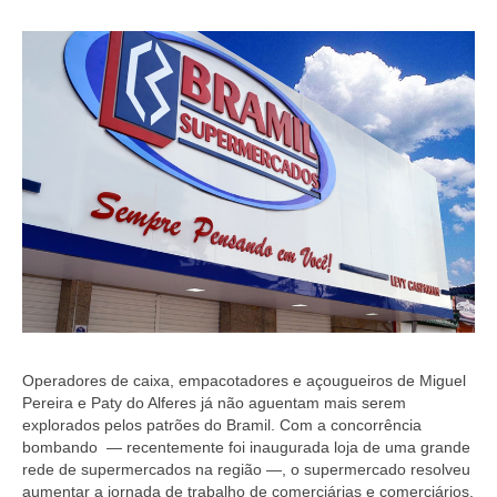
Coletivo Margaridas
Coletivo de Igualdade Racial
DENÚNCIAS
SERVIÇOS
Acordos e convenções
Cadastro de empresa
Homologações
Jurídico
Operadores de caixa, empacotadores e açougueiros de Miguel
Declarações
Pereira e Paty do Alferes já não aguentam mais serem
explorados pelos patrões do Bramil. Com a concorrência
Saúde
bombando
—
recentemente foi inaugurada loja de uma grande
rede de supermercados na região
—
, o supermercado resolveu
Aplicativo Comerciários RJ
aumentar a jornada de trabalho de comerciárias e comerciários,