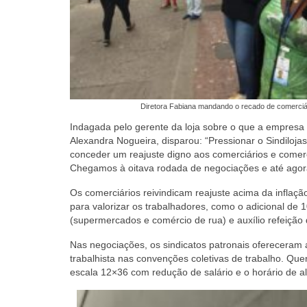
Diretora Fabiana mandando o recado de comerciár
Indagada pelo gerente da loja sobre o que a empresa p
Alexandra Nogueira, disparou: “Pressionar o Sindiloja
conceder um reajuste digno aos comerciários e comerc
Chegamos à oitava rodada de negociações e até agor
Os comerciários reivindicam reajuste acima da inflaç
para valorizar os trabalhadores, como o adicional de
(supermercados e comércio de rua) e auxílio refeição d
Nas negociações, os sindicatos patronais ofereceram
trabalhista nas convenções coletivas de trabalho. Quer
escala 12×36 com redução de salário e o horário de 