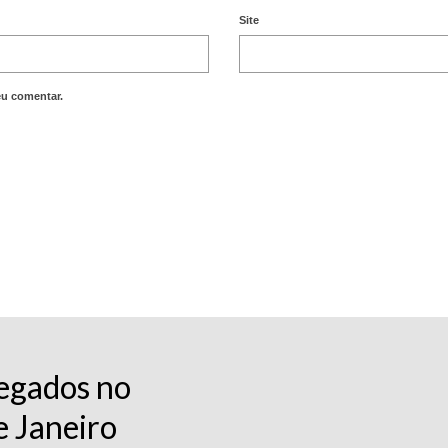
Site
eu comentar.
egados no
e Janeiro