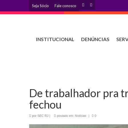
Seja Sócio
Fale conosco
INSTITUCIONAL
DENÚNCIAS
SER
De trabalhador pra t
fechou
por
SEC RJ
|
postado em:
Notícias
|
0