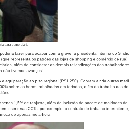
ia para comerciária
oderia fazer para acabar com a greve, a presidenta interina do Sindic
s (que representa os patrões das lojas de shopping e comércio de rua)
iárias, além de considerar as demais reivindicações dos trabalhadore
a não tivemos avanços”.
ão e equiparação ao piso regional (R$1.250). Cobram ainda outras med
 100% sobre as horas trabalhadas em feriados, o fim do trabalho aos d
iário.
 apenas 1,5% de reajuste, além da inclusão do pacote de maldades da
em inserir nas CCTs, por exemplo, o contrato de trabalho intermitente,
almoço de apenas meia-hora.