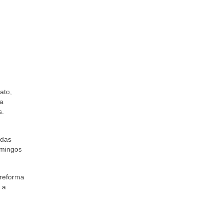
ato,
 a
s.
idas
omingos
 reforma
 a