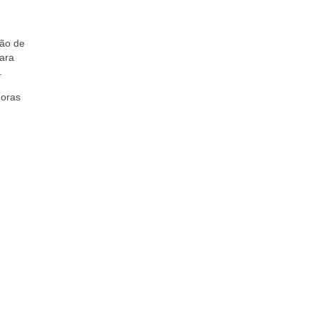
dão de
ara
.
horas