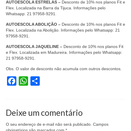
AUTOESCOLA ESTRELAS –
Desconto de 10% nos planos Fit e
Coletivo Margaridas
Flex. Localizada na Barra da Tijuca. Informações pelo
Whatsapp: 21 97958-9291.
Coletivo de Igualdade Racial
AUTOESCOLA ABOLIÇÃO –
Desconto de 10% nos planos Fit e
Flex. Localizada na Abolição. Informações pelo Whatsapp: 21
DENÚNCIAS
97958-9291.
SERVIÇOS
AUTOESCOLA JAQUELINE –
Desconto de 10% nos planos Fit
e Flex. Localizada em Madureira. Informações pelo Whatsapp:
Acordos e convenções
21 97958-9291.
Cadastro de empresa
Obs. O valor de desconto não acumula com outros descontos.
Facebook
WhatsApp
Share
Homologações
Jurídico
Declarações
Deixe um comentário
Saúde
O seu endereço de e-mail não será publicado.
Campos
Aplicativo Comerciários RJ
obrigatórios são marcados com
*