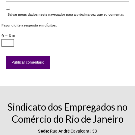
Vídeos
Salvar meus dados neste navegador para a próxima vez que eu comentar.
Publicações
Favor digite a resposta em dígitos:
Editais
9 − 6 =
Links Úteis
Perguntas frequentes
EMPRESAS
Boletos
Seja um conveniado
Sindicato dos Empregados no
COMUNICAÇÃO
Comércio do Rio de Janeiro
PESQUISA 6×1
Sede:
Rua André Cavalcanti, 33