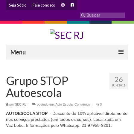
Seja Sócio
Fale conosco
Menu
INSTITUCIONAL
Grupo STOP
26
Eleição 2024 – Comissão Eleitoral
JUN 2018
Autoescola
Histórico
Diretoria
por
SEC RJ
|
postado em:
Auto Escola
,
Convênios
|
0
AUTOESCOLA STOP –
Desconto de 10% aplicável diretamente
Estatuto
nos serviços prestados (em todos os cursos). Localizada em
Vaz Lobo. Informações pelo Whatsapp: 21 97958-9291.
Atendimentos