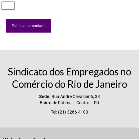
Vídeos
Publicações
Editais
Links Úteis
Perguntas frequentes
Sindicato dos Empregados no
EMPRESAS
Comércio do Rio de Janeiro
Boletos
Sede:
Rua André Cavalcanti, 33
Seja um conveniado
Bairro de Fátima – Centro – RJ
COMUNICAÇÃO
Tel: (21) 3266-4100
PESQUISA 6×1