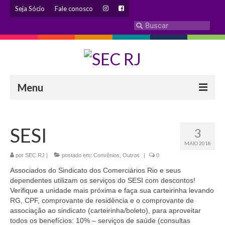
Seja Sócio
Fale conosco
Menu
INSTITUCIONAL
SESI
3
Eleição 2024 – Comissão Eleitoral
MAIO 2018
Histórico
por
SEC RJ
|
postado em:
Convênios
,
Outros
|
0
Associados do Sindicato dos Comerciários Rio e seus
Diretoria
dependentes utilizam os serviços do SESI com descontos!
Verifique a unidade mais próxima e faça sua carteirinha levando
Estatuto
RG, CPF, comprovante de residência e o comprovante de
associação ao sindicato (carteirinha/boleto), para aproveitar
Atendimentos
todos os benefícios: 10% – serviços de saúde (consultas