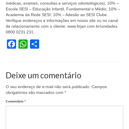
médicas, exames, consultas e serviços odontológicos); 10% –
Coletivo Margaridas
Escola SESI – Educação Infantil, Fundamental e Médio; 10% –
Academia da Rede SESI; 10% – Adesão ao SESI Clube.
Coletivo de Igualdade Racial
Verifique endereços e informações em nosso site ou no canal
de relacionamento com o cliente. www.firjan.com.br/unidades
DENÚNCIAS
0800 0231 231.
Facebook
WhatsApp
Share
SERVIÇOS
Acordos e convenções
Cadastro de empresa
Deixe um comentário
Homologações
O seu endereço de e-mail não será publicado.
Campos
Jurídico
obrigatórios são marcados com
*
Declarações
Comentário
*
Saúde
Aplicativo Comerciários RJ