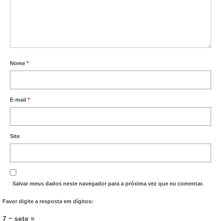
Acordo de Feriado para Empresas
CIPA
BENEFÍCIOS
Nome
*
Sede social
Colônia de férias
E-mail
*
Refeitórios
Convênios
Site
Dependentes
Benefício Social Familiar
Salvar meus dados neste navegador para a próxima vez que eu comentar.
FIQUE POR DENTRO
Favor digite a resposta em dígitos:
Notícias
7 − sete =