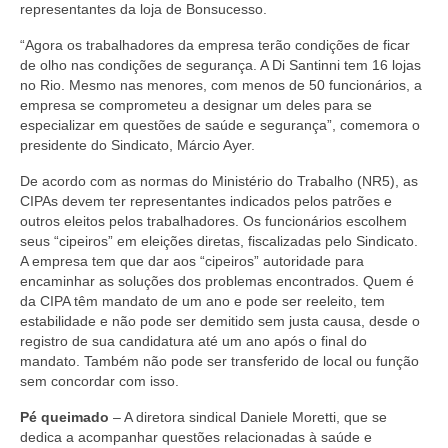
representantes da loja de Bonsucesso.
Acordo de Feriado para Empresas
“Agora os trabalhadores da empresa terão condições de ficar
de olho nas condições de segurança. A Di Santinni tem 16 lojas
CIPA
no Rio. Mesmo nas menores, com menos de 50 funcionários, a
empresa se comprometeu a
designar um deles para se
BENEFÍCIOS
especializar em questões de saúde e segurança
”, comemora o
presidente do Sindicato, Márcio Ayer.
Sede social
De acordo com as normas do Ministério do Trabalho (NR5), as
Colônia de férias
CIPAs devem ter representantes indicados pelos patrões e
outros eleitos pelos trabalhadores. Os funcionários escolhem
Refeitórios
seus “cipeiros” em eleições diretas, fiscalizadas pelo Sindicato.
A empresa tem que dar aos “cipeiros” autoridade para
Convênios
encaminhar as soluções dos problemas encontrados. Quem é
da CIPA têm mandato de um ano e pode ser reeleito, tem
Dependentes
estabilidade e não pode ser demitido sem justa causa, desde o
registro de sua candidatura até um ano após o final do
Benefício Social Familiar
mandato. Também não pode ser transferido de local ou função
sem concordar com isso.
FIQUE POR DENTRO
Pé queimado
–
A diretora sindical Daniele Moretti, que se
dedica a acompanhar questões relacionadas à saúde e
Notícias