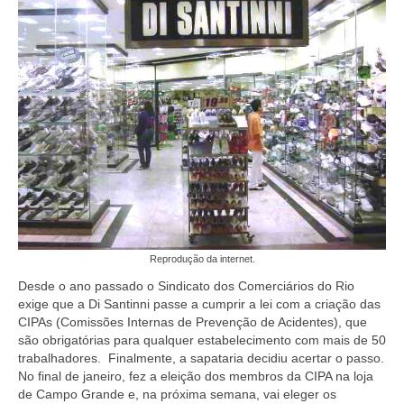
Coletivo Margaridas
Coletivo de Igualdade Racial
DENÚNCIAS
SERVIÇOS
Acordos e convenções
Cadastro de empresa
Homologações
Reprodução da internet.
Jurídico
Desde o ano passado o Sindicato dos Comerciários do Rio
exige que a Di Santinni passe a cumprir a lei com a criação das
Declarações
CIPAs (Comissões Internas de Prevenção de Acidentes), que
são obrigatórias para qualquer estabelecimento com mais de 50
Saúde
trabalhadores. Finalmente, a sapataria decidiu acertar o passo.
No final de janeiro, fez a eleição dos membros da CIPA na loja
Aplicativo Comerciários RJ
de Campo Grande e, na próxima semana, vai eleger os