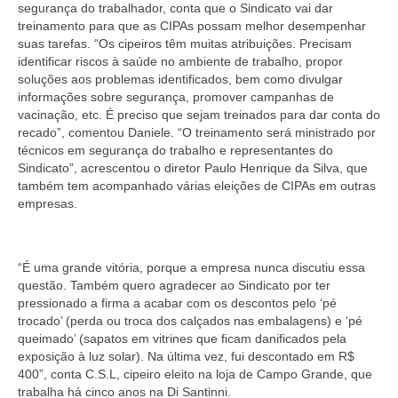
segurança do trabalhador, conta que o Sindicato vai dar
treinamento para que as CIPAs possam melhor desempenhar
Vídeos
suas tarefas. “Os cipeiros têm muitas atribuições. Precisam
identificar riscos à saúde no ambiente de trabalho, propor
Publicações
soluções aos problemas identificados, bem como divulgar
informações sobre segurança, promover campanhas de
Editais
vacinação, etc. É preciso que sejam treinados para dar conta do
recado”, comentou Daniele. “O treinamento será ministrado por
Links Úteis
técnicos em segurança do trabalho e representantes do
Sindicato”, acrescentou o diretor Paulo Henrique da Silva, que
Perguntas frequentes
também tem acompanhado várias eleições de CIPAs em outras
empresas.
EMPRESAS
Boletos
“É uma grande vitória, porque a empresa nunca discutiu essa
Seja um conveniado
questão. Também quero agradecer ao Sindicato por ter
pressionado a firma a acabar com os descontos pelo ‘pé
COMUNICAÇÃO
trocado’ (perda ou troca dos calçados nas embalagens) e ‘pé
queimado’ (sapatos em vitrines que ficam danificados pela
PESQUISA 6×1
exposição à luz solar). Na última vez, fui descontado em R$
400”, conta C.S.L, cipeiro eleito na loja de Campo Grande, que
trabalha há cinco anos na Di Santinni.