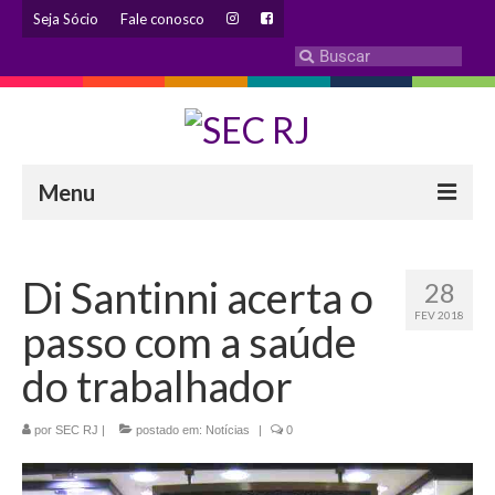
Seja Sócio
Fale conosco
Menu
INSTITUCIONAL
Di Santinni acerta o
28
Eleição 2024 – Comissão Eleitoral
FEV 2018
passo com a saúde
Histórico
do trabalhador
Diretoria
por
SEC RJ
Estatuto
|
postado em:
Notícias
|
0
Atendimentos