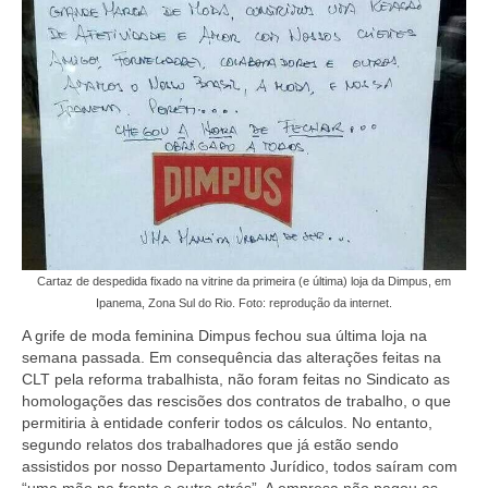
Coletivo Margaridas
Coletivo de Igualdade Racial
DENÚNCIAS
SERVIÇOS
Acordos e convenções
Cadastro de empresa
Cartaz de despedida fixado na vitrine da primeira (e última) loja da Dimpus, em
Homologações
Ipanema, Zona Sul do Rio. Foto: reprodução da internet.
A grife de moda feminina Dimpus fechou sua última loja na
Jurídico
semana passada. Em consequência das alterações feitas na
CLT pela reforma trabalhista, não foram feitas no Sindicato as
Declarações
homologações das rescisões dos contratos de trabalho, o que
permitiria à entidade conferir todos os cálculos. No entanto,
Saúde
segundo relatos dos trabalhadores que já estão sendo
assistidos por nosso Departamento Jurídico, todos saíram com
Aplicativo Comerciários RJ
“uma mão na frente e outra atrás”. A empresa não pagou as