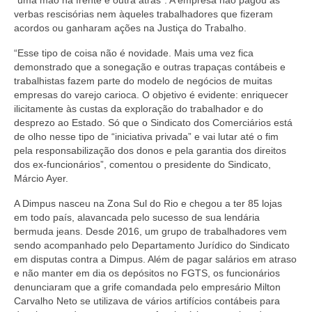
verbas rescisórias nem àqueles trabalhadores que fizeram
Acordo de Feriado para Empresas
acordos ou ganharam ações na Justiça do Trabalho.
CIPA
“Esse tipo de coisa não é novidade. Mais uma vez fica
demonstrado que a sonegação e outras trapaças contábeis e
BENEFÍCIOS
trabalhistas fazem parte do modelo de negócios de muitas
empresas do varejo carioca. O objetivo é evidente: enriquecer
Sede social
ilicitamente às custas da exploração do trabalhador e do
desprezo ao Estado. Só que o Sindicato dos Comerciários está
Colônia de férias
de olho nesse tipo de “iniciativa privada” e vai lutar até o fim
pela responsabilização dos donos e pela garantia dos direitos
Refeitórios
dos ex-funcionários”, comentou o presidente do Sindicato,
Márcio Ayer.
Convênios
A Dimpus nasceu na Zona Sul do Rio e chegou a ter 85 lojas
em todo país, alavancada pelo sucesso de sua lendária
Dependentes
bermuda jeans.
Desde 2016, um grupo de trabalhadores vem
sendo acompanhado pelo Departamento Jurídico do Sindicato
Benefício Social Familiar
em disputas contra a Dimpus. Além de pagar salários em atraso
e não manter em dia os depósitos no FGTS, os funcionários
FIQUE POR DENTRO
denunciaram
que a grife comandada pelo empresário Milton
Carvalho Neto se utilizava de vários artifícios contábeis para
Notícias