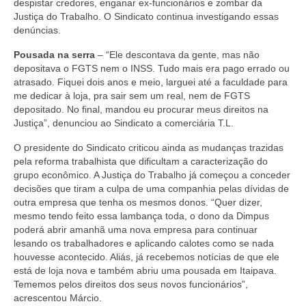
despistar credores, enganar ex-funcionários e zombar da
Justiça do Trabalho. O Sindicato continua investigando essas
Vídeos
denúncias.
Publicações
Pousada na serra
–
“Ele descontava da gente, mas não
depositava o FGTS nem o INSS. Tudo mais era pago errado ou
Editais
atrasado. Fiquei dois anos e meio, larguei até a faculdade para
me dedicar à loja, pra sair sem um real, nem de FGTS
Links Úteis
depositado. No final, mandou eu procurar meus direitos na
Justiça”, denunciou ao Sindicato a comerciária T.L.
Perguntas frequentes
O presidente do Sindicato criticou a
inda as mudanças trazidas
EMPRESAS
pela reforma trabalhista que dificultam a caracterização do
grupo econômico. A Justiça do Trabalho já começou a conceder
decisões que tiram a culpa de uma companhia pelas dívidas de
Boletos
outra empresa que tenha os mesmos donos. “Quer dizer,
mesmo tendo feito essa lambança toda, o dono da Dimpus
Seja um conveniado
poderá abrir amanhã uma nova empresa para continuar
lesando os trabalhadores e aplicando calotes como se nada
COMUNICAÇÃO
houvesse acontecido. Aliás, já recebemos notícias de que ele
está de loja nova e também abriu uma pousada em Itaipava.
PESQUISA 6×1
Tememos pelos direitos dos seus novos funcionários”,
acrescentou Márcio.