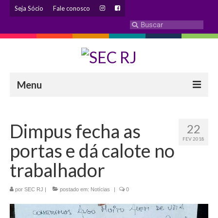
Seja Sócio
Fale conosco
Menu
INSTITUCIONAL
Dimpus fecha as
22
Eleição 2024 – Comissão Eleitoral
FEV 2018
portas e dá calote no
Histórico
trabalhador
Diretoria
por
SEC RJ
Estatuto
|
postado em:
Notícias
|
0
Atendimentos