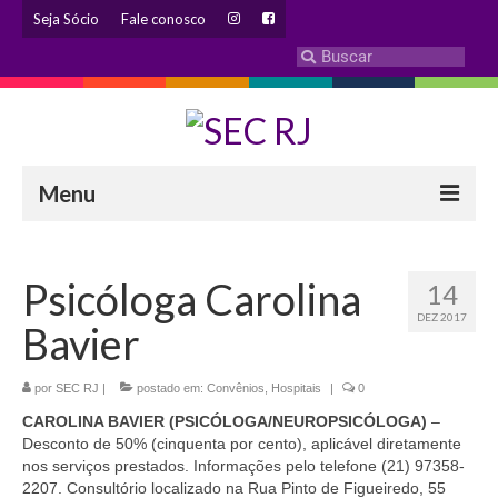
Seja Sócio
Fale conosco
Menu
INSTITUCIONAL
Psicóloga Carolina
14
Eleição 2024 – Comissão Eleitoral
DEZ 2017
Bavier
Histórico
Diretoria
por
SEC RJ
|
postado em:
Convênios
,
Hospitais
|
0
CAROLINA BAVIER (PSICÓLOGA/NEUROPSICÓLOGA)
–
Estatuto
Desconto de 50% (cinquenta por cento), aplicável diretamente
nos serviços prestados. Informações pelo telefone (21) 97358-
Atendimentos
2207. Consultório localizado na Rua Pinto de Figueiredo, 55