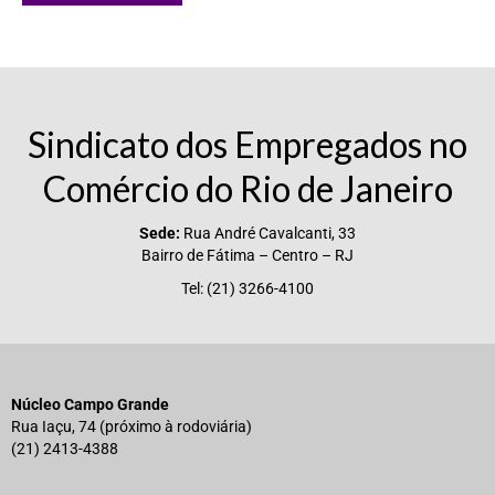
Vídeos
Publicações
Editais
Sindicato dos Empregados no
Links Úteis
Comércio do Rio de Janeiro
Perguntas frequentes
Sede:
Rua André Cavalcanti, 33
Bairro de Fátima – Centro – RJ
EMPRESAS
Tel: (21) 3266-4100
Boletos
Seja um conveniado
COMUNICAÇÃO
Núcleo Campo Grande
Rua Iaçu, 74 (próximo à rodoviária)
PESQUISA 6×1
(21) 2413-4388