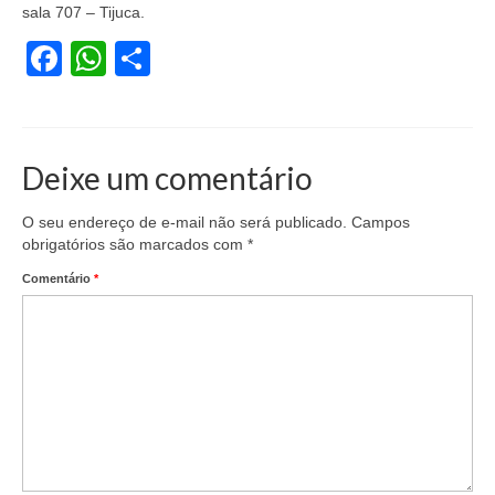
sala 707 – Tijuca.
Coletivo Margaridas
Facebook
WhatsApp
Share
Coletivo de Igualdade Racial
DENÚNCIAS
SERVIÇOS
Deixe um comentário
Acordos e convenções
O seu endereço de e-mail não será publicado.
Campos
obrigatórios são marcados com
*
Cadastro de empresa
Comentário
*
Homologações
Jurídico
Declarações
Saúde
Aplicativo Comerciários RJ