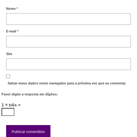
Acordo de Feriado para Empresas
Nome
*
CIPA
E-mail
*
BENEFÍCIOS
Sede social
Site
Colônia de férias
Refeitórios
Salvar meus dados neste navegador para a próxima vez que eu comentar.
Convênios
Favor digite a resposta em dígitos:
Dependentes
1 × três =
Benefício Social Familiar
FIQUE POR DENTRO
Notícias