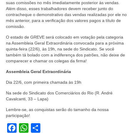
suas comissões no mês imediatamente posterior às vendas.
Além disso, esses trabalhadores devem receber junto do
Vídeos
contracheque o demonstrativo das vendas realizadas por ele no
mês anterior, para a verificação dos valores pagos a título de
Publicações
comissão.
Editais
O estado de GREVE será colocado em votação pela categoria
na Assembleia Geral Extraordinária convocada para a próxima
Links Úteis
quinta-feira (22/6), às 19h, na sede do Sindicato. Se você
também tá bolado com a indiferença dos patrões, não deixe de
Perguntas frequentes
comparecer e chamar os colegas da firma!
EMPRESAS
Assembleia Geral Extraordinária
Dia 22/6, com primeira chamada às 19h
Boletos
Na sede do Sindicato dos Comerciários do Rio (R. André
Seja um conveniado
Cavalcanti, 33
– Lapa)
COMUNICAÇÃO
Lembre-se, as conquistas serão do tamanho da nossa
participação!
PESQUISA 6×1
Facebook
WhatsApp
Share