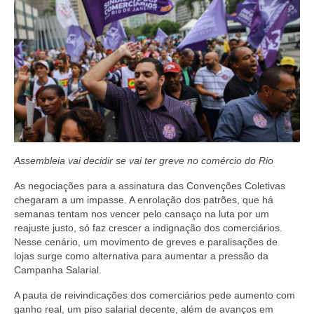
Coletivo Margaridas
Coletivo de Igualdade Racial
DENÚNCIAS
SERVIÇOS
Acordos e convenções
Assembleia vai decidir se vai ter greve no comércio do Rio
Cadastro de empresa
As negociações para a assinatura das Convenções Coletivas
Homologações
chegaram a um impasse. A enrolação dos patrões, que há
semanas tentam nos vencer pelo cansaço na luta por um
Jurídico
reajuste justo, só faz crescer a indignação dos comerciários.
Nesse cenário, um movimento de greves e paralisações de
Declarações
lojas surge como alternativa para aumentar a pressão da
Campanha Salarial.
Saúde
A pauta de reivindicações dos comerciários pede aumento com
Aplicativo Comerciários RJ
ganho real, um piso salarial decente, além de avanços em