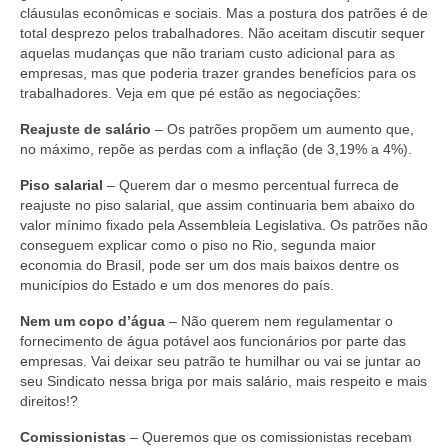
cláusulas econômicas e sociais. Mas
a postura dos patrões é de
Acordo de Feriado para Empresas
total desprezo pelos trabalhadores. Não aceitam
discutir sequer
aquelas mudanças que não trariam custo adicional para as
CIPA
empresas, mas que poderia trazer grandes benefícios para os
trabalhadores. Veja em que pé estão as negociações:
BENEFÍCIOS
Reajuste de salário
–
Os patrões propõem um aumento que,
no máximo, repõe as perdas com a inflação (de 3,19% a 4%).
Sede social
Piso salarial
– Querem dar o mesmo percentual furreca de
Colônia de férias
reajuste no piso salarial, que assim
continuaria bem abaixo do
valor mínimo fixado pela Assembleia Legislativa. Os patrões não
Refeitórios
conseguem explicar como o piso no Rio, segunda maior
economia do Brasil, pode ser um dos mais baixos
dentre os
Convênios
municípios do Estado e um dos menores do país.
Dependentes
Nem um copo d’água
–
Não querem nem regulamentar o
fornecimento de água potável aos funcionários por parte das
Benefício Social Familiar
empresas. Vai deixar seu patrão te humilhar ou vai se juntar ao
seu Sindicato nessa briga por mais salário, mais respeito e mais
FIQUE POR DENTRO
direitos!?
Comissionistas
– Queremos que os comissionistas recebam
Notícias