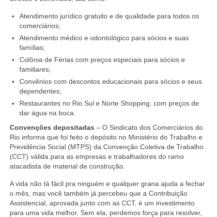
Vídeos
Atendimento jurídico gratuito e de qualidade para todos os
comerciários;
Publicações
Atendimento médico e odontológico para sócios e suas
famílias;
Editais
Colônia de Férias com preços especiais para sócios e
familiares;
Links Úteis
Convênios com descontos educacionais para sócios e seus
dependentes;
Perguntas frequentes
Restaurantes no Rio Sul e Norte Shopping, com preços de
dar água na boca.
EMPRESAS
Convenções depositadas
– O Sindicato dos Comerciários do
Boletos
Rio informa que foi feito o depósito no Ministério do Trabalho e
Previdência Social (MTPS) da Convenção Coletiva de Trabalho
Seja um conveniado
(CCT) válida para as empresas e trabalhadores do ramo
atacadista de material de construção.
COMUNICAÇÃO
A vida não tá fácil pra ninguém e qualquer grana ajuda a fechar
o mês, mas você também já percebeu que a Contribuição
PESQUISA 6×1
Assistencial, aprovada junto com as CCT, é um investimento
para uma vida melhor. Sem ela, perdemos força para resolver,