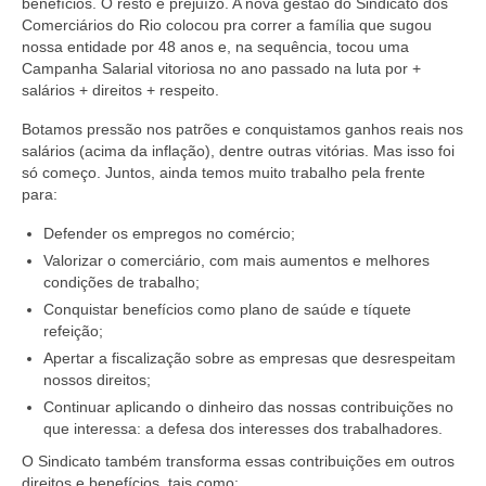
benefícios. O resto é prejuízo. A nova gestão do Sindicato dos
Comerciários do Rio colocou pra correr a família que sugou
Acordo de Feriado para Empresas
nossa entidade por 48 anos e, na sequência, tocou uma
Campanha Salarial vitoriosa no ano passado na luta por +
CIPA
salários + direitos + respeito.
BENEFÍCIOS
Botamos pressão nos patrões e conquistamos ganhos reais nos
salários (acima da inflação), dentre outras vitórias. Mas isso foi
Sede social
só começo. Juntos, ainda temos muito trabalho pela frente
para:
Colônia de férias
Defender os empregos no comércio;
Refeitórios
Valorizar o comerciário, com mais aumentos e melhores
condições de trabalho;
Convênios
Conquistar benefícios como plano de saúde e tíquete
refeição;
Dependentes
Apertar a fiscalização sobre as empresas que desrespeitam
nossos direitos;
Benefício Social Familiar
Continuar aplicando o dinheiro das nossas contribuições no
que interessa: a defesa dos interesses dos trabalhadores.
FIQUE POR DENTRO
O Sindicato também transforma essas contribuições em outros
Notícias
direitos e benefícios, tais como: