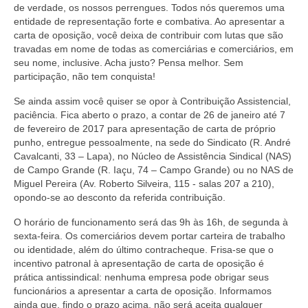
de verdade, os nossos perrengues. Todos nós queremos uma
entidade de representação forte e combativa. Ao apresentar a
carta de oposição, você deixa de contribuir com lutas que são
travadas em nome de todas as comerciárias e comerciários, em
seu nome, inclusive. Acha justo? Pensa melhor. Sem
participação, não tem conquista!
Se ainda assim você quiser se opor à Contribuição Assistencial,
paciência. Fica aberto o prazo, a contar de 26 de janeiro até 7
de fevereiro de 2017 para apresentação de carta de próprio
punho, entregue pessoalmente, na sede do Sindicato (R. André
Cavalcanti, 33 – Lapa), no Núcleo de Assistência Sindical (NAS)
de Campo Grande (R. Iaçu, 74 –­ Campo Grande) ou no NAS de
Miguel Pereira (Av. Roberto Silveira, 115 ­- salas 207 a 210),
opondo­-se ao desconto da referida contribuição.
O horário de funcionamento será das 9h às 16h, de segunda à
sexta­-feira. Os comerciários devem portar carteira de trabalho
ou identidade, além do último contracheque. Frisa­-se que o
incentivo patronal à apresentação de carta de oposição é
prática antissindical: nenhuma empresa pode obrigar seus
funcionários a apresentar a carta de oposição. Informamos
ainda que, findo o prazo acima, não será aceita qualquer