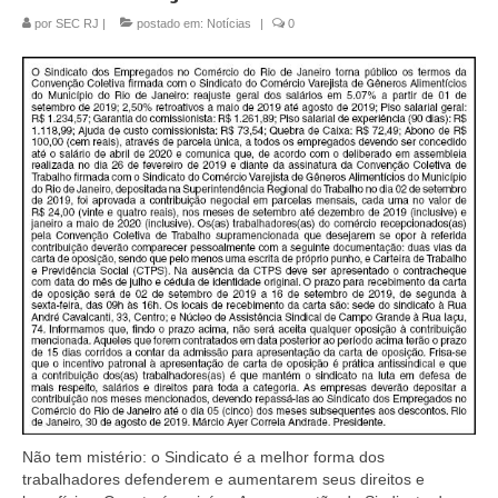
por
SEC RJ
|
postado em:
Notícias
|
0
Coletivo Margaridas
Coletivo de Igualdade Racial
DENÚNCIAS
SERVIÇOS
Acordos e convenções
Cadastro de empresa
Homologações
Jurídico
Declarações
Saúde
Não tem mistério: o Sindicato é a melhor forma dos
trabalhadores defenderem e aumentarem seus direitos e
Aplicativo Comerciários RJ