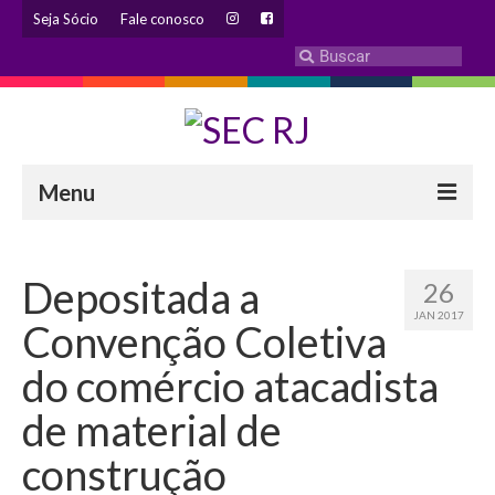
Seja Sócio
Fale conosco
Menu
INSTITUCIONAL
Depositada a
26
Eleição 2024 – Comissão Eleitoral
JAN 2017
Convenção Coletiva
Histórico
do comércio atacadista
Diretoria
de material de
Estatuto
construção
Atendimentos