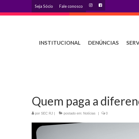
Seja Sócio
Fale conosco
INSTITUCIONAL
DENÚNCIAS
SER
Quem paga a diferen
por
SEC RJ
|
postado em:
Notícias
|
0