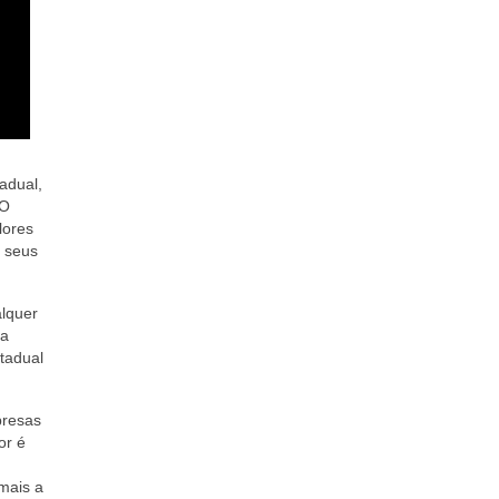
adual,
 O
lores
s seus
alquer
da
tadual
presas
or é
mais a