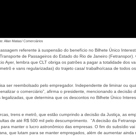
te: Allan Matias/ Comerciários
ssagem referente à suspensão do benefício no Bilhete Único Interest
ransporte de Passageiros do Estado do Rio de Janeiro (Fetranspor).
io Ayer, lembra que CLT obriga os patrões a pagar a totalidade dos va
, metrô e vans regularizadas) do trajeto casa/ trabalho/casa de todos o
isa ser reembolsado pelo empregador. Independente de liminar ou qu
 penalizar o comerciário”, afirma o presidente, mencionando a decisão 
 legalizadas, que determina que os descontos no Bilhete Único Interes
rcas, trens e metrô, que estão cumprindo a decisão da Justiça, as em
ultas de até R$ 500 mil pelo descumprimento. “A decisão da Fetransp
para manter o lucro astronômico das empresas. O fim do subsídio vai
litana, que lutam para se manter empregados, além de aumentar ainda 