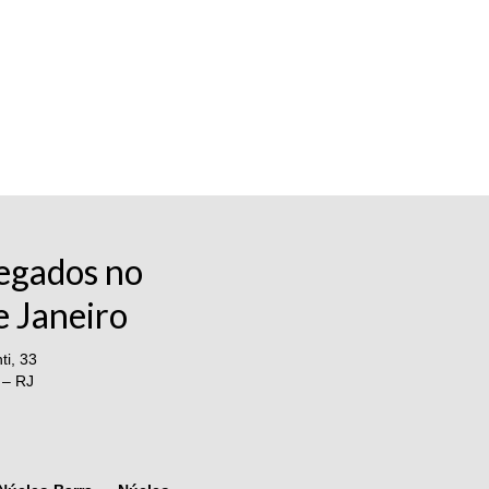
egados no
e Janeiro
i, 33
 – RJ