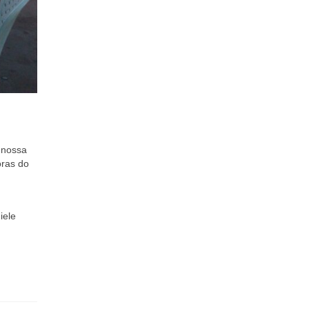
 nossa
oras do
iele