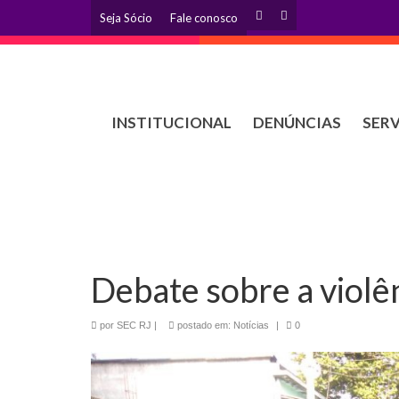
Seja Sócio
Fale conosco
INSTITUCIONAL
DENÚNCIAS
SER
Debate sobre a violê
por
SEC RJ
|
postado em:
Notícias
|
0