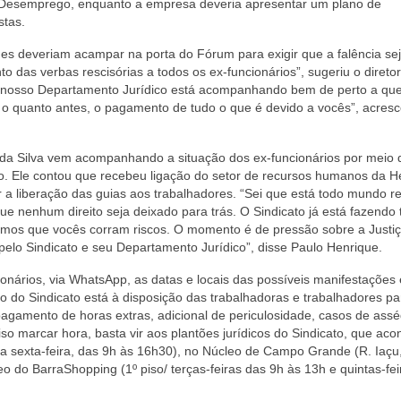
-Desemprego, enquanto a empresa deveria apresentar um plano de
stas.
es deveriam acampar na porta do Fórum para exigir que a falência se
das verbas rescisórias a todos os ex-funcionários”, sugeriu o direto
a, nosso Departamento Jurídico está acompanhando bem de perto a qu
, o quanto antes, o pagamento de tudo o que é devido a vocês”, acres
e da Silva vem acompanhando a situação dos ex-funcionários por meio 
o. Ele contou que recebeu ligação do setor de recursos humanos da 
 a liberação das guias aos trabalhadores. “Sei que está todo mundo r
 nenhum direito seja deixado para trás. O Sindicato já está fazendo 
mos que vocês corram riscos. O momento é de pressão sobre a Justiç
elo Sindicato e seu Departamento Jurídico”, disse Paulo Henrique.
nários, via WhatsApp, as datas e locais das possíveis manifestações
o do Sindicato está à disposição das trabalhadoras e trabalhadores pa
agamento de horas extras, adicional de periculosidade, casos de assé
so marcar hora, basta vir aos plantões jurídicos do Sindicato, que ac
a sexta-feira, das 9h às 16h30), no Núcleo de Campo Grande (R. Iaçu,
o do BarraShopping (1º piso/ terças-feiras das 9h às 13h e quintas-fei