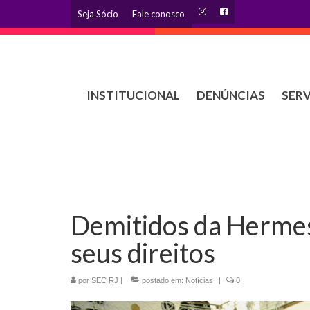
Seja Sócio
Fale conosco
INSTITUCIONAL
DENÚNCIAS
SER
Demitidos da Hermes 
seus direitos
por
SEC RJ
|
postado em:
Notícias
|
0