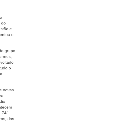
ja
r do
estão e
centou o
do grupo
Hermes,
evoltado
tudo o
a.
 e novas
ra
dio
ontecem
 74/
ras, das