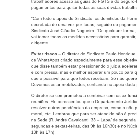
trabalhadores acesso às guias do FGTS e do Seguro
pagamentos para quitar todas as suas dívidas trabalhi
“Com todo o apoio do Sindicato, os demitidos da Herm
decretada de uma vez por todas, seguido do pagamento 
Sindicato José Cláudio Nogueira. “De qualquer form
vai tomar todas as medidas necessárias para garantir
dirigente.
Evitar riscos
– O diretor do Sindicato Paulo Henriqu
de WhatsApps criado especialmente para esse objetiv
que disse também estar pressionando o juiz a acelerar
e com pressa, mas é melhor esperar um pouco para que
que é possível para que todos recebam. Só não quere
Devemos estar mobilizados, confiando no apoio dado p
O diretor se comprometeu a combinar com os ex-funcio
reuniões. Ele acrescentou que o Departamento Jurídic
resolver outras pendências da empresa, como o não p
moral, etc. Lembrou que para ser atendido não é preci
na Sede (R. André Cavalcanti, 33 – Lapa/ de segunda 
segundas e sextas-feiras, das 9h às 16h30) e no Núcle
13h às 17h).