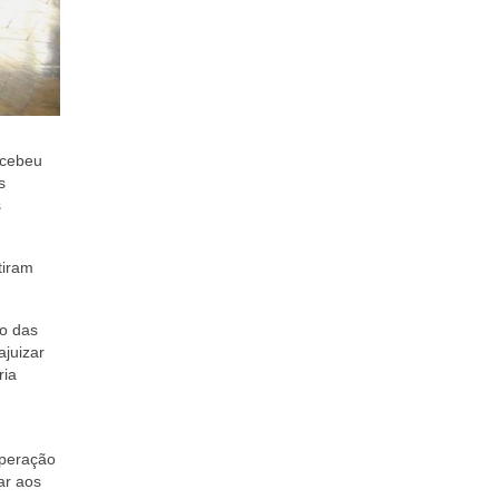
ecebeu
s
s
tiram
ão das
juizar
ria
uperação
ar aos