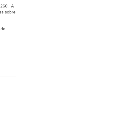
5260. A
ões sobre
ado