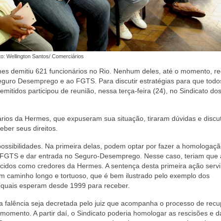
to: Wellington Santos/ Comerciários
es demitiu 621 funcionários no Rio. Nenhum deles, até o momento, r
eguro Desemprego e ao FGTS. Para discutir estratégias para que todo
tidos participou de reunião, nessa terça-feira (24), no Sindicato do
ários da Hermes, que expuseram sua situação, tiraram dúvidas e discu
eber seus direitos.
ossibilidades. Na primeira delas, podem optar por fazer a homologaç
 FGTS e dar entrada no Seguro-Desemprego. Nesse caso, teriam que a
cidos como credores da Hermes. A sentença desta primeira ação servi
 caminho longo e tortuoso, que é bem ilustrado pelo exemplo dos
s quais esperam desde 1999 para receber.
 a falência seja decretada pelo juiz que acompanha o processo de rec
momento. A partir daí, o Sindicato poderia homologar as rescisões e d