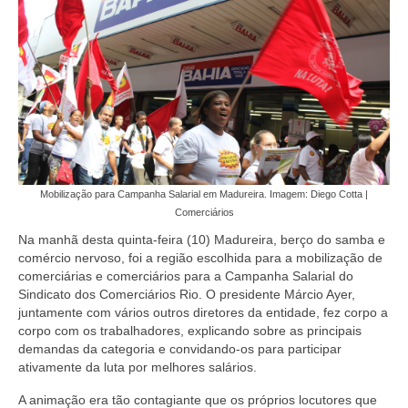
Coletivo Margaridas
Coletivo de Igualdade Racial
DENÚNCIAS
SERVIÇOS
Acordos e convenções
Mobilização para Campanha Salarial em Madureira. Imagem: Diego Cotta |
Cadastro de empresa
Comerciários
Na manhã desta quinta-feira (10) Madureira, berço do samba e
Homologações
comércio nervoso, foi a região escolhida para a mobilização de
comerciárias e comerciários para a Campanha Salarial do
Jurídico
Sindicato dos Comerciários Rio. O presidente Márcio Ayer,
juntamente com vários outros diretores da entidade, fez corpo a
Declarações
corpo com os trabalhadores, explicando sobre as principais
demandas da categoria e convidando-os para participar
Saúde
ativamente da luta por melhores salários.
Aplicativo Comerciários RJ
A animação era tão contagiante que os próprios locutores que