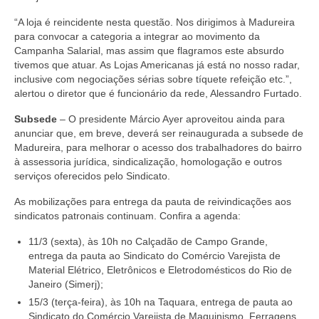
Vídeos
“A loja é reincidente nesta questão. Nos dirigimos à Madureira
para convocar a categoria a integrar ao movimento da
Campanha Salarial, mas assim que flagramos este absurdo
Publicações
tivemos que atuar. As Lojas Americanas já está no nosso radar,
inclusive com negociações sérias sobre tíquete refeição etc.”,
Editais
alertou o diretor que é funcionário da rede, Alessandro Furtado.
Links Úteis
Subsede
– O presidente Márcio Ayer aproveitou ainda para
anunciar que, em breve, deverá ser reinaugurada a subsede de
Perguntas frequentes
Madureira, para melhorar o acesso dos trabalhadores do bairro
à assessoria jurídica, sindicalização, homologação e outros
EMPRESAS
serviços oferecidos pelo Sindicato.
Boletos
As mobilizações para entrega da pauta de reivindicações aos
sindicatos patronais continuam. Confira a agenda:
Seja um conveniado
11/3 (sexta), às 10h no Calçadão de Campo Grande,
COMUNICAÇÃO
entrega da pauta ao Sindicato do Comércio Varejista de
Material Elétrico, Eletrônicos e Eletrodomésticos do Rio de
Janeiro (Simerj);
PESQUISA 6×1
15/3 (terça-feira), às 10h na Taquara, entrega de pauta ao
Sindicato do Comércio Varejista de Maquinismo, Ferragens,