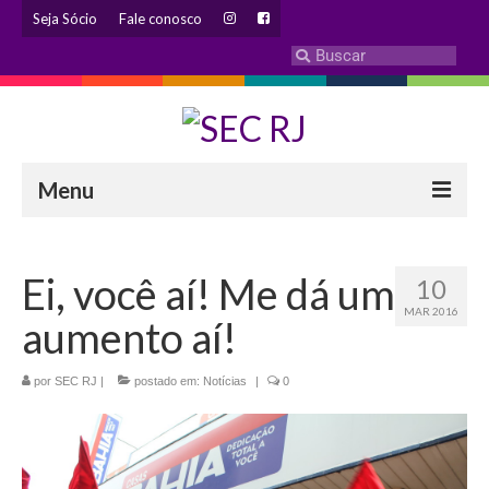
Seja Sócio
Fale conosco
Menu
INSTITUCIONAL
Ei, você aí! Me dá um
10
Eleição 2024 – Comissão Eleitoral
MAR 2016
aumento aí!
Histórico
Diretoria
por
SEC RJ
|
postado em:
Notícias
|
0
Estatuto
Atendimentos