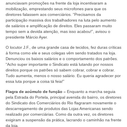
anunciavam promoções na frente da loja incentivaram a
Acordo de Feriado para Empresas
mobilização, emprestando seus microfones para que os
diretores falassem aos comerciários. “Precisamos da
CIPA
participação massiva dos trabalhadores na luta pelo aumento
de salários e amplificação de direitos. Eles passaram muito
BENEFÍCIOS
tempo sem a devida atenção, mas isso acabou!”, avisou o
presidente Márcio Ayer.
Sede social
O locutor J.F., de uma grande casa de tecidos, fez duras críticas
à forma como ele e seus colegas vêm sendo tratados na loja.
Colônia de férias
Denunciou os baixos salários e o comportamento dos patrões.
“Acho super importante o Sindicato está lutando por nossos
Refeitórios
direitos porque os patrões só sabem cobrar, cobrar e cobrar.
Tudo aumenta, menos o nosso salário. Eu queria agradecer por
Convênios
essa luta porque a coisa tá feia!”
Dependentes
Flagra de acúmulo de função
–
Enquanto a marcha seguia
pela Estrada do Portela, principal avenida do bairro, os diretores
Benefício Social Familiar
do Sindicato dos Comerciários do Rio flagraram novamente o
descarregamento de produtos das Lojas Americanas sendo
FIQUE POR DENTRO
realizado por comerciárias. Como da outra vez, os diretores
exigiram a suspensão da prática, lacrando o caminhão na frente
Notícias
da loja.