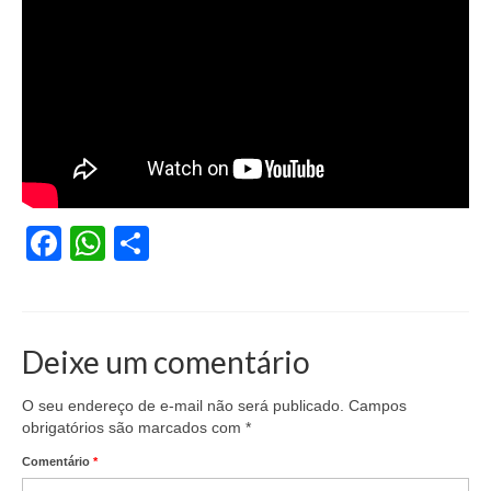
Coletivo Margaridas
Coletivo de Igualdade Racial
DENÚNCIAS
SERVIÇOS
Acordos e convenções
Facebook
WhatsApp
Share
Cadastro de empresa
Homologações
Jurídico
Deixe um comentário
Declarações
O seu endereço de e-mail não será publicado.
Campos
obrigatórios são marcados com
*
Saúde
Comentário
*
Aplicativo Comerciários RJ