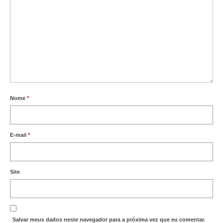
Acordo de Feriado para Empresas
CIPA
BENEFÍCIOS
Sede social
Colônia de férias
Nome
*
Refeitórios
E-mail
*
Convênios
Dependentes
Site
Benefício Social Familiar
FIQUE POR DENTRO
Notícias
Salvar meus dados neste navegador para a próxima vez que eu comentar.