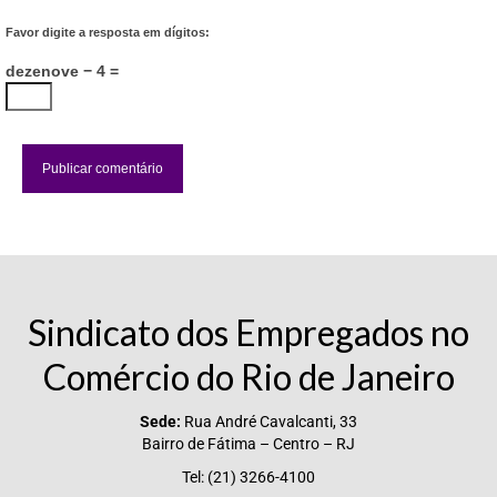
Vídeos
Favor digite a resposta em dígitos:
dezenove − 4 =
Publicações
Editais
Links Úteis
Perguntas frequentes
EMPRESAS
Boletos
Sindicato dos Empregados no
Seja um conveniado
Comércio do Rio de Janeiro
COMUNICAÇÃO
Sede:
Rua André Cavalcanti, 33
PESQUISA 6×1
Bairro de Fátima – Centro – RJ
Tel: (21) 3266-4100