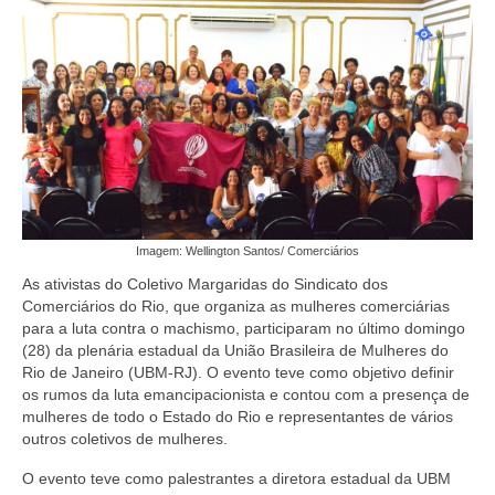
Coletivo Margaridas
Coletivo de Igualdade Racial
DENÚNCIAS
SERVIÇOS
Acordos e convenções
Imagem: Wellington Santos/ Comerciários
Cadastro de empresa
As ativistas do Coletivo Margaridas do Sindicato dos
Homologações
Comerciários do Rio, que organiza as mulheres comerciárias
para a luta contra o machismo, participaram no último domingo
Jurídico
(28) da plenária estadual da União Brasileira de Mulheres do
Rio de Janeiro (UBM-RJ). O evento teve como objetivo definir
Declarações
os rumos da luta emancipacionista e contou com a presença de
mulheres de todo o Estado do Rio e representantes de vários
Saúde
outros coletivos de mulheres.
O evento teve como palestrantes a diretora estadual da UBM
Aplicativo Comerciários RJ