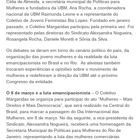
Célia de Almeida, a secretária municipal de Políticas para
Mulheres e fundadora da UBM, Ana Rocha, a coordenadora
Acordo de Feriado para Empresas
nacional da UBM Raimunda Leone e a representante do
Coletivo de Jovens Feministas Bia Lopes. Fundado em janeiro
CIPA
passado, o Coletivo Margaridas participou pela primeira vez. Foi
representado pelas diretoras do Sindicato Alexsandra Nogueira,
BENEFÍCIOS
Rosangela Rocha, Daniele Moretti e Sônia da Silva.
Sede social
Os debates se deram em torno do cenário político do país, da
organização das jovens mulheres e da realidade da luta
Colônia de férias
emancipacionista no Brasil e no Rio.
As ativistas
também
trocaram experiências e opiniões sobre o movimento de
Refeitórios
mulheres e redefiniram a direção da UBM até o próximo
Congresso da entidade.
Convênios
O 8 de março e a luta emancipacionista
– O Coletivo
Dependentes
Margaridas se organiza para participar do ato “Mulheres – Mais
Direitos é Mais Democracia”, que será realizado na Central do
Benefício Social Familiar
Brasil, para marcar a passagem do Dia Internacional das
Mulheres, em 8 de março. No dia seguinte, a vice-presidenta do
FIQUE POR DENTRO
Sindicato, Alexsandra Nogueira, receberá uma homenagem da
Secretaria Municipal de Políticas para Mulheres do Rio de
Janeiro, representando a luta das mulheres comerciárias.
Notícias