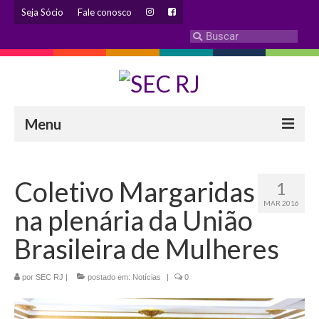
Seja Sócio
Fale conosco
Menu
INSTITUCIONAL
Coletivo Margaridas
1
Eleição 2024 – Comissão Eleitoral
MAR 2016
na plenária da União
Histórico
Brasileira de Mulheres
Diretoria
por
SEC RJ
Estatuto
|
postado em:
Notícias
|
0
Atendimentos