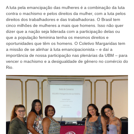
A luta pela emancipação das mulheres é a combinação da luta
Vídeos
contra o machismo e pelos direitos da mulher, com a luta pelos
direitos dos trabalhadores e das trabalhadoras. O Brasil tem
Publicações
cinco milhões de mulheres a mais que homens. Isso não quer
dizer que a nação seja liderada com a participação delas ou
Editais
que a população feminina tenha os mesmos direitos e
oportunidades que têm os homens. O Coletivo Margaridas tem
Links Úteis
a missão de se alinhar à luta emancipacionista – e daí a
importância de nossa participação nas plenárias da UBM – para
Perguntas frequentes
vencer o machismo e a desigualdade de gênero no comércio do
Rio.
EMPRESAS
Boletos
Seja um conveniado
COMUNICAÇÃO
PESQUISA 6×1