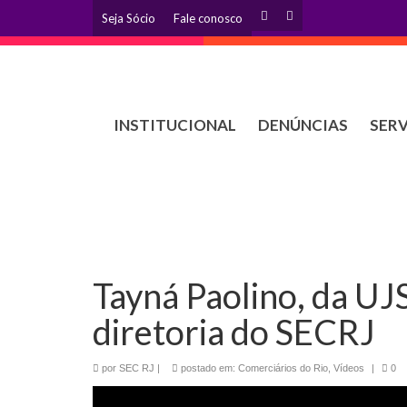
Seja Sócio
Fale conosco
INSTITUCIONAL
DENÚNCIAS
SER
Tayná Paolino, da UJ
diretoria do SECRJ
por
SEC RJ
|
postado em:
Comerciários do Rio
,
Vídeos
|
0