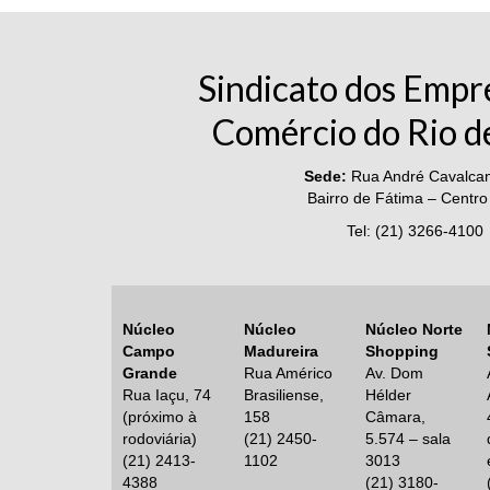
Sindicato dos Empr
Comércio do Rio d
Sede:
Rua André Cavalcant
Bairro de Fátima – Centro
Tel: (21) 3266-4100
Núcleo
Núcleo
Núcleo Norte
Campo
Madureira
Shopping
Grande
Rua Américo
Av. Dom
Rua Iaçu, 74
Brasiliense,
Hélder
(próximo à
158
Câmara,
rodoviária)
(21) 2450-
5.574 – sala
(21) 2413-
1102
3013
4388
(21) 3180-