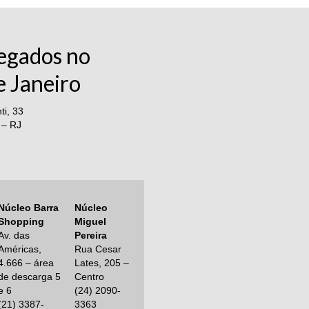
egados no
e Janeiro
i, 33
 – RJ
Núcleo Barra
Núcleo
Shopping
Miguel
Av. das
Pereira
Américas,
Rua Cesar
4.666 – área
Lates, 205 –
de descarga 5
Centro
e 6
(24) 2090-
(21) 3387-
3363