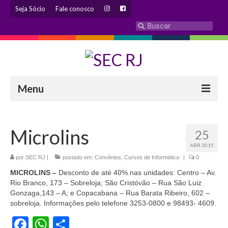
Seja Sócio
Fale conosco
Menu
INSTITUCIONAL
Microlins
25
Eleição 2024 – Comissão Eleitoral
ABR 2015
Histórico
por
SEC RJ
|
postado em:
Convênios
,
Cursos de Informática
|
0
MICROLINS –
Desconto de até 40% nas unidades: Centro – Av.
Diretoria
Rio Branco, 173 – Sobreloja; São Cristóvão – Rua São Luiz
Gonzaga,143 – A; e Copacabana – Rua Barata Ribeiro, 602 –
Estatuto
sobreloja. Informações pelo telefone 3253-0800 e 98493- 4609.
Facebook
WhatsApp
Share
Atendimentos