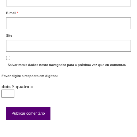
Acordo de Feriado para Empresas
E-mail
*
CIPA
BENEFÍCIOS
Site
Sede social
Colônia de férias
Salvar meus dados neste navegador para a próxima vez que eu comentar.
Refeitórios
Favor digite a resposta em dígitos:
Convênios
dois × quatro =
Dependentes
Benefício Social Familiar
FIQUE POR DENTRO
Notícias