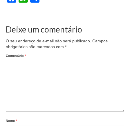
Coletivo Margaridas
Coletivo de Igualdade Racial
Deixe um comentário
DENÚNCIAS
O seu endereço de e-mail não será publicado.
Campos
SERVIÇOS
obrigatórios são marcados com
*
Acordos e convenções
Comentário
*
Cadastro de empresa
Homologações
Jurídico
Declarações
Saúde
Nome
*
Aplicativo Comerciários RJ