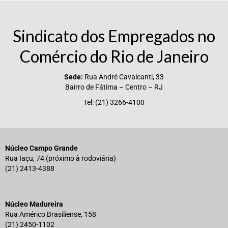
Vídeos
Sindicato dos Empregados no
Publicações
Comércio do Rio de Janeiro
Editais
Sede:
Rua André Cavalcanti, 33
Links Úteis
Bairro de Fátima – Centro – RJ
Perguntas frequentes
Tel: (21) 3266-4100
EMPRESAS
Boletos
Núcleo Campo Grande
Rua Iaçu, 74 (próximo à rodoviária)
Seja um conveniado
(21) 2413-4388
COMUNICAÇÃO
PESQUISA 6×1
Núcleo Madureira
Rua Américo Brasiliense, 158
(21) 2450-1102