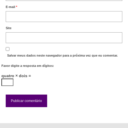
E-mail
*
Vídeos
Publicações
Site
Editais
Links Úteis
Perguntas frequentes
Salvar meus dados neste navegador para a próxima vez que eu comentar.
Favor digite a resposta em dígitos:
EMPRESAS
quatro × dois =
Boletos
Seja um conveniado
COMUNICAÇÃO
PESQUISA 6×1