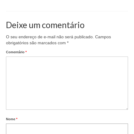
Acordo de Feriado para Empresas
CIPA
Deixe um comentário
BENEFÍCIOS
O seu endereço de e-mail não será publicado.
Campos
obrigatórios são marcados com
*
Sede social
Comentário
*
Colônia de férias
Refeitórios
Convênios
Dependentes
Benefício Social Familiar
FIQUE POR DENTRO
Nome
*
Notícias