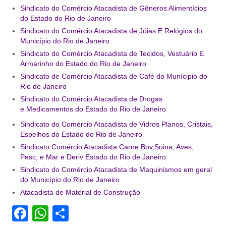
Sindicato do Comércio Atacadista de Gêneros Alimentícios
Coletivo Margaridas
do Estado do Rio de Janeiro
Sindicato do Comércio Atacadista de Jóias E Relógios do
Coletivo de Igualdade Racial
Município do Rio de Janeiro
Sindicato do Comércio Atacadista de Tecidos, Vestuário E
DENÚNCIAS
Armarinho do Estado do Rio de Janeiro
SERVIÇOS
Sindicato de Comércio Atacadista de Café do Munícipio do
Rio de Janeiro
Acordos e convenções
Sindicato do Comércio Atacadista de Drogas
e Medicamentos do Estado do Rio de Janeiro
Cadastro de empresa
Sindicato do Comércio Atacadista de Vidros Planos, Cristais,
Espelhos do Estado do Rio de Janeiro
Homologações
Sindicato Comércio Atacadista Carne Bov,Suina, Aves,
Pesc, e Mar e Deriv Estado do Rio de Janeiro
.
Jurídico
Sindicato do Comércio Atacadista de Maquinismos em geral
Declarações
do Município do Rio de Janeiro
Atacadista de Material de Construção
Saúde
Facebook
WhatsApp
Share
Aplicativo Comerciários RJ