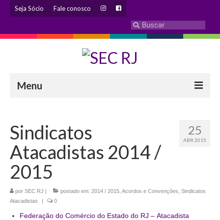
Seja Sócio
Fale conosco
Menu
INSTITUCIONAL
Sindicatos
25
Eleição 2024 – Comissão Eleitoral
ABR 2015
Atacadistas 2014 /
Histórico
2015
Diretoria
por
SEC RJ
Estatuto
|
postado em:
2014 / 2015
,
Acordos e Convenções
,
Sindicatos
Atacadistas
|
0
Atendimentos
Federação do Comércio do Estado do RJ – Atacadista