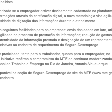
balhista.
torizado se o empregador estiver devidamente cadastrado na platafor
ormações através da certificação digital, a nova metodologia visa agiliz
sidade de digitação das informações durante o atendimento.
s seguintes facilidades para as empresas: envio dos dados em lote, uti
agilidade no processo de prestação de informações; redução de gasto
autenticidade da informação prestada e designação de um representant
relativas ao cadastro de requerimento do Seguro-Desemprego.
raticidade, tanto para o trabalhador, quanto para o empregador, no
niciativa reafirma o compromisso do MTE de continuar modernizando
ional do Trabalho e Emprego no Rio de Janeiro, Antonio Albuquerque.
ponível na seção de Seguro-Desemprego do site do MTE (www.mte.gov
cadastro.