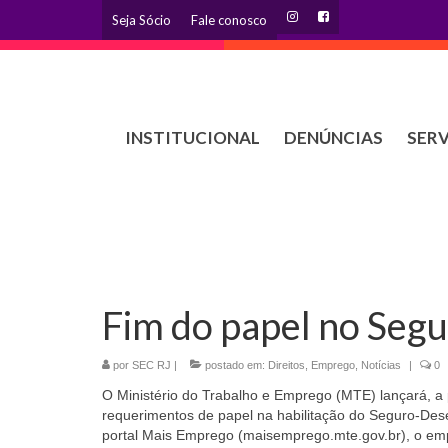
Seja Sócio
Fale conosco
INSTITUCIONAL
DENÚNCIAS
SER
Fim do papel no Se
por
SEC RJ
|
postado em:
Direitos
,
Emprego
,
Notícias
|
0
O Ministério do Trabalho e Emprego (MTE) lançará, a p
requerimentos de papel na habilitação do Seguro-De
portal Mais Emprego (maisemprego.mte.gov.br), o emp