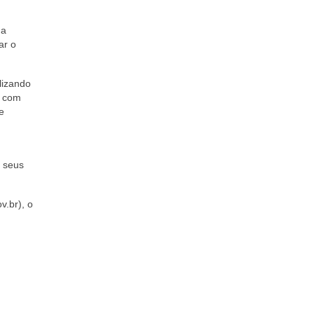
ma
ar o
lizando
s com
e
 seus
.br), o