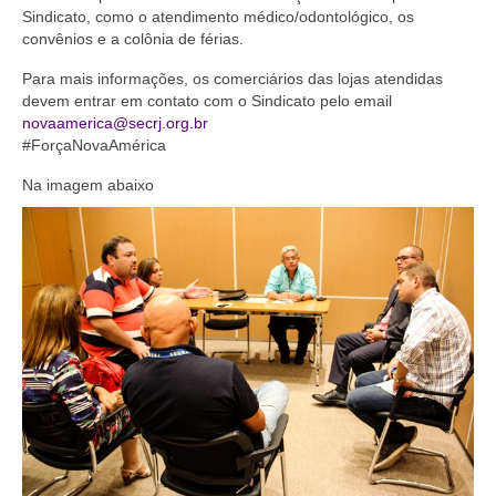
Sindicato, como o atendimento médico/odontológico, os
Acordo de Feriado para Empresas
convênios e a colônia de férias.
CIPA
Para mais informações, os comerciários das lojas atendidas
devem entrar em contato com o Sindicato pelo email
BENEFÍCIOS
novaamerica@secrj.org.br
#ForçaNovaAmérica
Sede social
Na imagem abaixo
Colônia de férias
Refeitórios
Convênios
Dependentes
Benefício Social Familiar
FIQUE POR DENTRO
Notícias