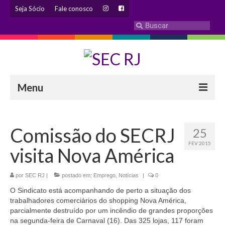
Seja Sócio
Fale conosco
Menu
INSTITUCIONAL
Comissão do SECRJ
25
Eleição 2024 – Comissão Eleitoral
FEV 2015
visita Nova América
Histórico
Diretoria
por
SEC RJ
|
postado em:
Emprego
,
Notícias
|
0
O Sindicato está acompanhando de perto a situação dos
Estatuto
trabalhadores comerciários do shopping Nova América,
parcialmente destruído por um incêndio de grandes proporções
Atendimentos
na segunda-feira de Carnaval (16). Das 325 lojas, 117 foram