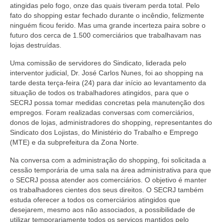
atingidas pelo fogo, onze das quais tiveram perda total. Pelo
Coletivo Margaridas
fato do shopping estar fechado durante o incêndio, felizmente
ninguém ficou ferido. Mas uma grande incerteza paira sobre o
Coletivo de Igualdade Racial
futuro dos cerca de 1.500 comerciários que trabalhavam nas
lojas destruídas.
DENÚNCIAS
Uma comissão de servidores do Sindicato, liderada pelo
interventor judicial, Dr. José Carlos Nunes, foi ao shopping na
SERVIÇOS
tarde desta terça-feira (24) para dar início ao levantamento da
situação de todos os trabalhadores atingidos, para que o
Acordos e convenções
SECRJ possa tomar medidas concretas pela manutenção dos
empregos. Foram realizadas conversas com comerciários,
Cadastro de empresa
donos de lojas, administradores do shopping, representantes do
Sindicato dos Lojistas, do Ministério do Trabalho e Emprego
Homologações
(MTE) e da subprefeitura da Zona Norte.
Jurídico
Na conversa com a administração do shopping, foi solicitada a
cessão temporária de uma sala na área administrativa para que
Declarações
o SECRJ possa atender aos comerciários. O objetivo é manter
os trabalhadores cientes dos seus direitos. O SECRJ também
Saúde
estuda oferecer a todos os comerciários atingidos que
desejarem, mesmo aos não associados, a possibilidade de
Aplicativo Comerciários RJ
utilizar temporariamente todos os serviços mantidos pelo