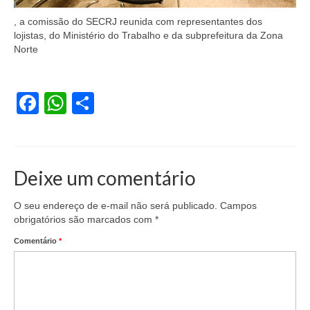
Vídeos
, a comissão do SECRJ reunida com representantes dos
lojistas, do Ministério do Trabalho e da subprefeitura da Zona
Norte
Publicações
Editais
Facebook
WhatsApp
Share
Links Úteis
Perguntas frequentes
EMPRESAS
Deixe um comentário
Boletos
O seu endereço de e-mail não será publicado.
Campos
obrigatórios são marcados com
*
Seja um conveniado
Comentário
*
COMUNICAÇÃO
PESQUISA 6×1