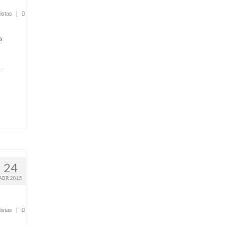
istas
|
o
 …
24
ABR 2015
istas
|