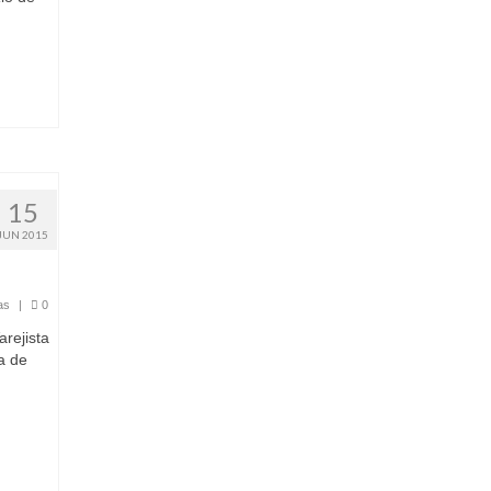
15
JUN 2015
as
|
0
rejista
a de