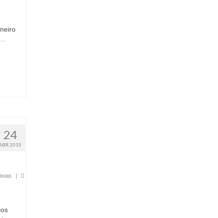
neiro
 …
24
ABR 2015
istas
|
ios