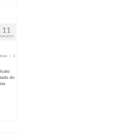
11
JUN 2015
istas
|
icato
stado do
sta