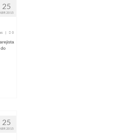
25
ABR 2015
as
|
0
rejista
 do
25
ABR 2015