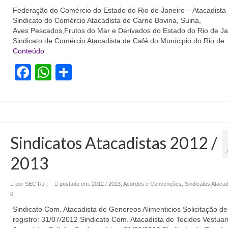
Federação do Comércio do Estado do Rio de Janeiro – Atacadista
Sindicato do Comércio Atacadista de Carne Bovina, Suina,
Aves Pescados,Frutos do Mar e Derivados do Estado do Rio de Ja
Sindicato de Comércio Atacadista de Café do Munícipio do Rio de
Conteúdo
Facebook
WhatsApp
Share
Sindicatos Atacadistas 2012 /
2013
por
SEC RJ
|
postado em:
2012 / 2013
,
Acordos e Convenções
,
Sindicatos Atacad
0
Sindicato Com. Atacadista de Genereos Alimenticios Solicitação de
registro: 31/07/2012 Sindicato Com. Atacadista de Tecidos Vestuar