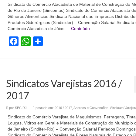
Sindicato do Comércio Atacadista de Material de Construção do Mu
do Rio de Janeiro (Sincomac) Sindicato do Comércio Atacadista d
Gêneros Alimentícios Sindicato Nacional das Empresas Distribuido
Produtos Siderúrgicos (Sindisider) – Convenção Salarial Sindicato
Comércio Atacadista de Jóias …
Conteúdo
Facebook
WhatsApp
Share
Sindicatos Varejistas 2016 /
2017
por
SEC RJ
|
postado em:
2016 / 2017
,
Acordos e Convenções
,
Sindicato Varejist
Sindicato do Comércio Varejista de Maquinismos, Ferragens, Tinta
Louças, Vidros em Geral e Materiais de Construção do Município 
de Janeiro (Sindifer-Rio) – Convenção Salarial Feriados Domingos
Sindicato do Comércio Varejista de Flores Naturais do Estado do R