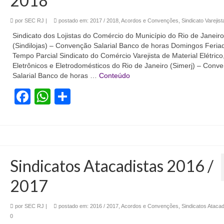
2018
por
SEC RJ
|
postado em:
2017 / 2018
,
Acordos e Convenções
,
Sindicato Varejist
Sindicato dos Lojistas do Comércio do Município do Rio de Janeiro
(Sindilojas) – Convenção Salarial Banco de horas Domingos Feria
Tempo Parcial Sindicato do Comércio Varejista de Material Elétrico
Eletrônicos e Eletrodomésticos do Rio de Janeiro (Simerj) – Conv
Salarial Banco de horas …
Conteúdo
Facebook
WhatsApp
Share
Sindicatos Atacadistas 2016 /
2017
por
SEC RJ
|
postado em:
2016 / 2017
,
Acordos e Convenções
,
Sindicatos Atacad
0