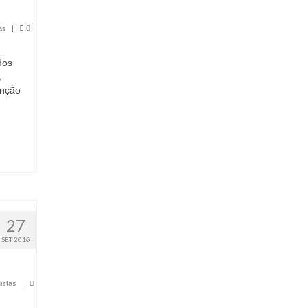
as
|
0
dos
,
enção
27
SET 2016
istas
|