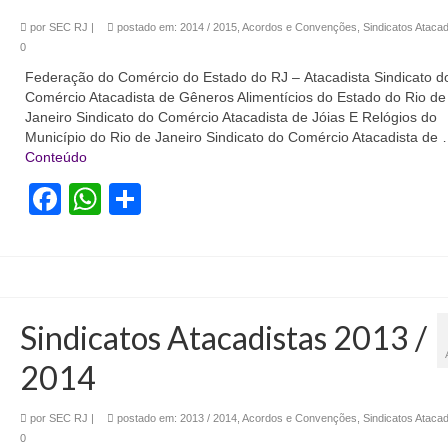
por
SEC RJ
|
postado em:
2014 / 2015
,
Acordos e Convenções
,
Sindicatos Atacad
0
Federação do Comércio do Estado do RJ – Atacadista Sindicato d
Comércio Atacadista de Gêneros Alimentícios do Estado do Rio de
Janeiro Sindicato do Comércio Atacadista de Jóias E Relógios do
Município do Rio de Janeiro Sindicato do Comércio Atacadista de
Conteúdo
Facebook
WhatsApp
Share
Sindicatos Atacadistas 2013 /
2014
por
SEC RJ
|
postado em:
2013 / 2014
,
Acordos e Convenções
,
Sindicatos Atacad
0