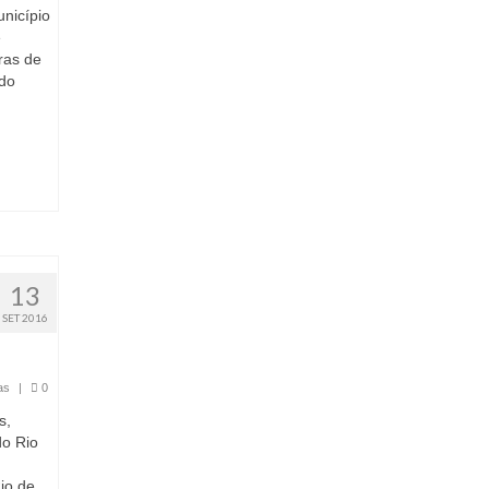
nicípio
e
ras de
 do
13
SET 2016
as
|
0
s,
do Rio
io de