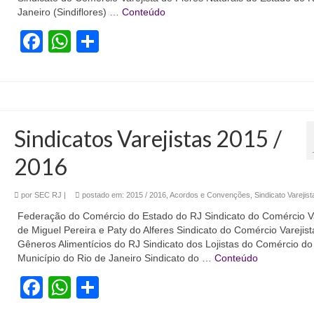
Janeiro (Sindiflores) …
Conteúdo
Facebook
WhatsApp
Share
Sindicatos Varejistas 2015 /
2016
por
SEC RJ
|
postado em:
2015 / 2016
,
Acordos e Convenções
,
Sindicato Varejist
Federação do Comércio do Estado do RJ Sindicato do Comércio Va
de Miguel Pereira e Paty do Alferes Sindicato do Comércio Varejist
Gêneros Alimentícios do RJ Sindicato dos Lojistas do Comércio do
Município do Rio de Janeiro Sindicato do …
Conteúdo
Facebook
WhatsApp
Share